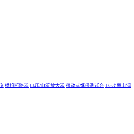
仪
模拟断路器
电压/电流放大器
移动式继保测试台
TG功率电源