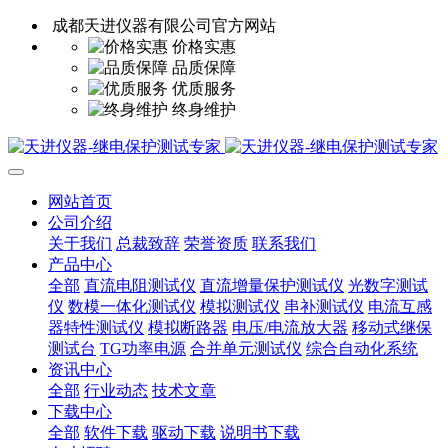
成都天进仪器有限公司官方网站
价格实惠
品质保障
优质服务
终身维护
网站首页
公司介绍
关于我们
总裁致辞
荣誉资质
联系我们
产品中心
全部
直流电阻测试仪
直流增量保护测试仪
光数字测试
仪
数模一体化测试仪
模拟测试仪
串补测试仪
电流互感
器特性测试仪
模拟断路器
电压/电流放大器
移动式继保
测试台
TG功率电源
合并单元测试仪
综合自动化系统
资讯中心
全部
行业动态
技术文章
下载中心
全部
软件下载
驱动下载
说明书下载