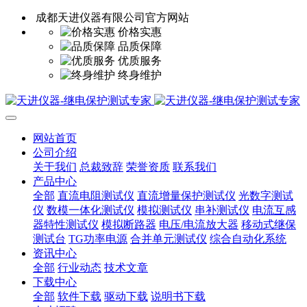
成都天进仪器有限公司官方网站
价格实惠
品质保障
优质服务
终身维护
网站首页
公司介绍
关于我们
总裁致辞
荣誉资质
联系我们
产品中心
全部
直流电阻测试仪
直流增量保护测试仪
光数字测试
仪
数模一体化测试仪
模拟测试仪
串补测试仪
电流互感
器特性测试仪
模拟断路器
电压/电流放大器
移动式继保
测试台
TG功率电源
合并单元测试仪
综合自动化系统
资讯中心
全部
行业动态
技术文章
下载中心
全部
软件下载
驱动下载
说明书下载