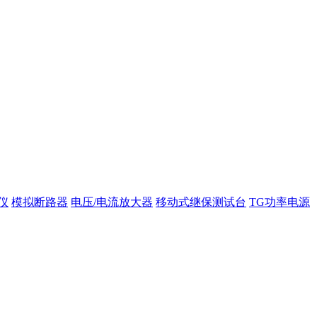
仪
模拟断路器
电压/电流放大器
移动式继保测试台
TG功率电源