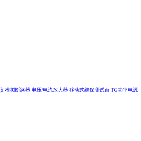
仪
模拟断路器
电压/电流放大器
移动式继保测试台
TG功率电源