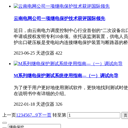
云南电网公司一项继电保护技术获评国际领先
近日，由云南电力调度控制中心行业首创的“二次设备出
申请或授权发明专利10余项。依托该监测装置，供电人
护出口硬压板是变电站内连接继电保护装置与断路器的桥
2023-06-25
天进仪器
422
M系列继电保护测试系统使用指南---（一）调试向导
为了便于用户更好地使用测试软件，更快地找到测试时使
在说明书中有详细的介绍。
2022-01-18
天进仪器
326
上一页
1
2
3
4
5
6
7
...9
下一页
转至第