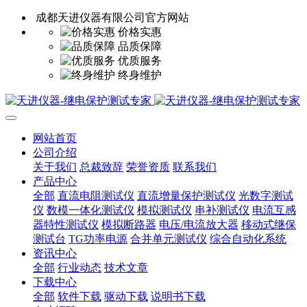
成都天进仪器有限公司官方网站
价格实惠
品质保障
优质服务
终身维护
网站首页
公司介绍
关于我们
总裁致辞
荣誉资质
联系我们
产品中心
全部
直流电阻测试仪
直流增量保护测试仪
光数字测试
仪
数模一体化测试仪
模拟测试仪
串补测试仪
电流互感
器特性测试仪
模拟断路器
电压/电流放大器
移动式继保
测试台
TG功率电源
合并单元测试仪
综合自动化系统
资讯中心
全部
行业动态
技术文章
下载中心
全部
软件下载
驱动下载
说明书下载