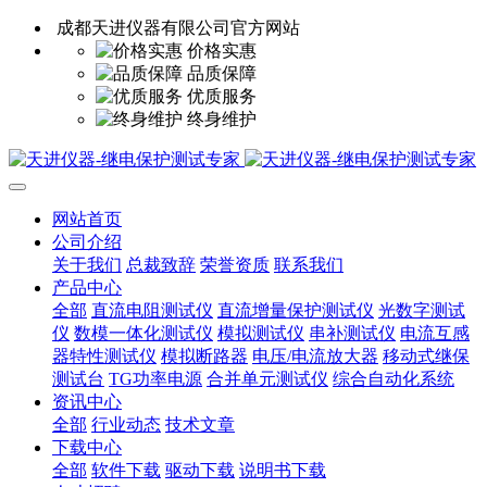
成都天进仪器有限公司官方网站
价格实惠
品质保障
优质服务
终身维护
网站首页
公司介绍
关于我们
总裁致辞
荣誉资质
联系我们
产品中心
全部
直流电阻测试仪
直流增量保护测试仪
光数字测试
仪
数模一体化测试仪
模拟测试仪
串补测试仪
电流互感
器特性测试仪
模拟断路器
电压/电流放大器
移动式继保
测试台
TG功率电源
合并单元测试仪
综合自动化系统
资讯中心
全部
行业动态
技术文章
下载中心
全部
软件下载
驱动下载
说明书下载