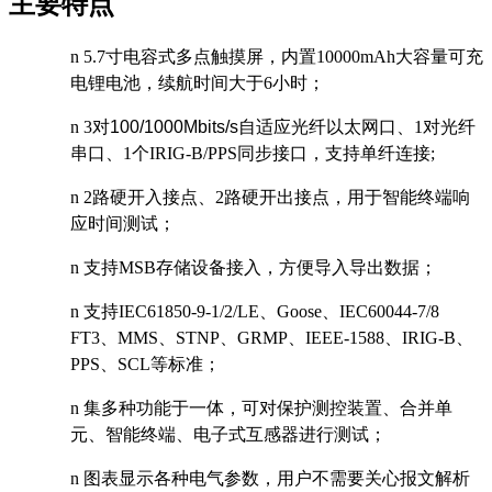
主要特点
n
5.7
寸电容式多点触摸屏，内置10000mAh大容量可充
电锂电池，续航时间大于6小时；
n
3
对
100/1000Mbits/s
自适应
光纤以太网口、1对光纤
串口、1个IRIG-B/PPS同步接口，支持单纤连接;
n
2
路硬开入接点、2路硬开出接点，用于智能终端响
应时间测试；
n
支持ΜSB存储设备接入，方便导入导出数据；
n
支持IEC61850-9-1/2/LE、Goose、IEC60044-7/8
FT3、MMS、STNP、GRMP、IEEE-1588、IRIG-B、
PPS、SCL等标准；
n
集多种功能于一体，可对保护测控装置、合并单
元、智能终端、电子式互感器进行测试；
n
图表显示各种电气参数，用户不需要关心报文解析