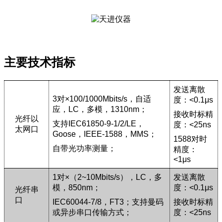
主要技术指标
发送离散
3
对
×100/1000Mbits/s
，自适
度：
<0.1
μs
应，
LC
，多模，
1310nm
；
接收时标精
光纤以
支持
IEC61850-9-1/2/LE
，
度：
<25ns
太网口
Goose
，
IEEE-1588
，
MMS
；
1588
对时
自带光功率测量；
精度：
<
1
μs
1
对
×
（
2~10Mbits/s
），
LC
，多
发送离散
模，
850nm
；
度：
<0.1
μs
光纤串
口
IEC60044-7/8
，
FT3
；支持曼码
接收时标精
或异步串口传输方式；
度：
<25ns