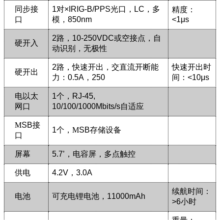
同步接
1
对
×IRIG-B/PPS
光口，
LC
，多
精度：
口
模，
850nm
<1
μs
2
路，
10-250VDC
或空接点，自
硬开入
动识别，无极性
2
路，
快速开出，交直流开断能
快速开出时
硬开出
力：
0.5A
，
250
间：
<10
μs
电以太
1
个，
RJ-45,
网口
10/100/1000Mbits/s
自适应
Μ
SB
接
1
个，Μ
SB
存储设备
口
屏幕
5.7’
，电容屏，多点触控
供电
4.2V
，
3.0A
续航时间：
电池
可充电锂电池，
11000mAh
>6
小时