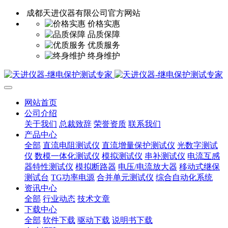
成都天进仪器有限公司官方网站
价格实惠
品质保障
优质服务
终身维护
网站首页
公司介绍
关于我们
总裁致辞
荣誉资质
联系我们
产品中心
全部
直流电阻测试仪
直流增量保护测试仪
光数字测试
仪
数模一体化测试仪
模拟测试仪
串补测试仪
电流互感
器特性测试仪
模拟断路器
电压/电流放大器
移动式继保
测试台
TG功率电源
合并单元测试仪
综合自动化系统
资讯中心
全部
行业动态
技术文章
下载中心
全部
软件下载
驱动下载
说明书下载